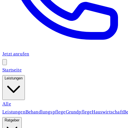
Jetzt anrufen
Startseite
Leistungen
Alle
Leistungen
Behandlungspflege
Grundpflege
Hauswirtschaft
Be
Ratgeber