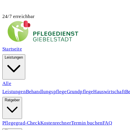
24/7 erreichbar
Startseite
Leistungen
Alle
Leistungen
Behandlungspflege
Grundpflege
Hauswirtschaft
Be
Ratgeber
Pflegegrad-Check
Kostenrechner
Termin buchen
FAQ