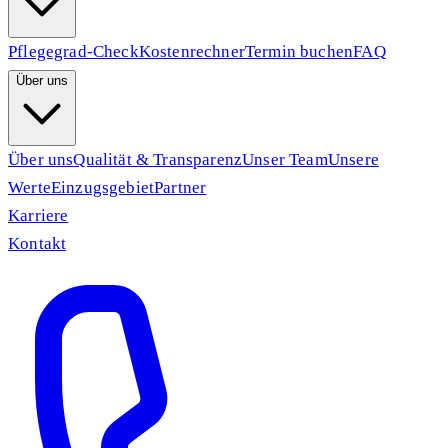
Pflegegrad-Check
Kostenrechner
Termin buchen
FAQ
Über uns
Über uns
Qualität & Transparenz
Unser Team
Unsere
Werte
Einzugsgebiet
Partner
Karriere
Kontakt